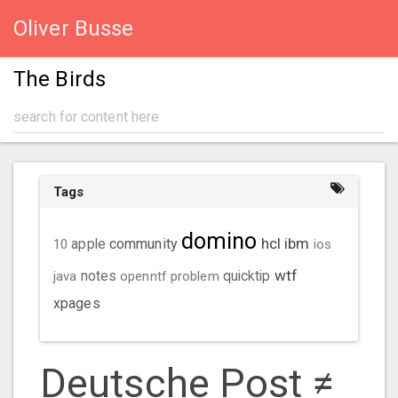
Oliver Busse
The Birds
Tags
domino
hcl
ibm
community
10
apple
ios
wtf
java
notes
openntf
problem
quicktip
xpages
Deutsche Post ≠